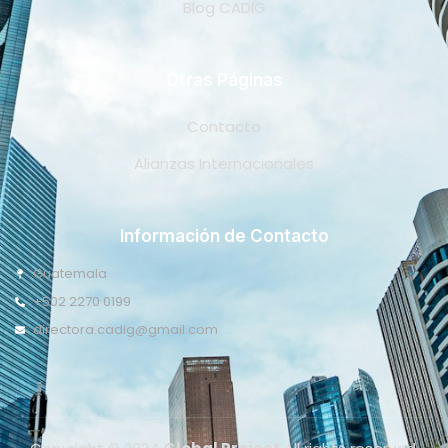
Blog CADIG
Otras Páginas
Contacto
Alianzas Internacionales
Información de Contacto
Guatemala
+502 2270 0199
directora.cadig@gmail.com