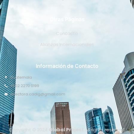
Otras Páginas
Contacto
Alianzas Internacionales
Información de Contacto
Guatemala
+502 2270 0199
directora.cadig@gmail.com
Copyright © 2024
Global Project
All rights reserved.