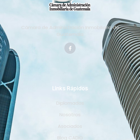
Cámara de Administración Inmobiliaria de
Guatemala
Links Rápidos
Diplomados
Nosotros
Asociados
Blog CADIG