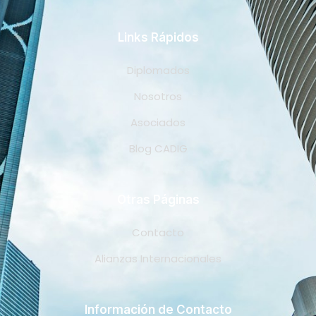
Links Rápidos
Diplomados
Nosotros
Asociados
Blog CADIG
Otras Páginas
Contacto
Alianzas Internacionales
Información de Contacto