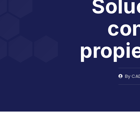
Solu
con
propi
By
CAD