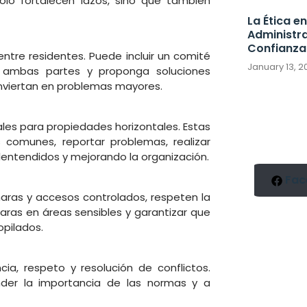
solo fortalecen lazos, sino que también
La Ética e
Administrac
Confianza
tre residentes. Puede incluir un comité
January 13, 
 ambas partes y proponga soluciones
nviertan en problemas mayores.
ales para propiedades horizontales. Estas
 comunes, reportar problemas, realizar
entendidos y mejorando la organización.
Fac
ras y accesos controlados, respeten la
maras en áreas sensibles y garantizar que
opilados.
cia, respeto y resolución de conflictos.
nder la importancia de las normas y a