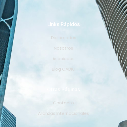
Links Rápidos
Diplomados
Nosotros
Asociados
Blog CADIG
Otras Páginas
Contacto
Alianzas Internacionales