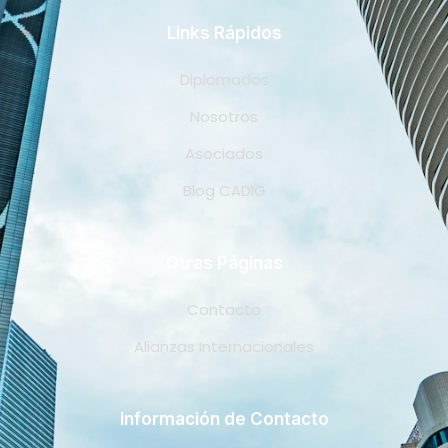
Links Rápidos
Diplomados
Nosotros
Asociados
Blog CADIG
Otras Páginas
Contacto
Alianzas Internacionales
Información de Contacto